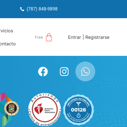
(787) 848-9898
rvicios
Entrar | Registrarse
Free
ontacto