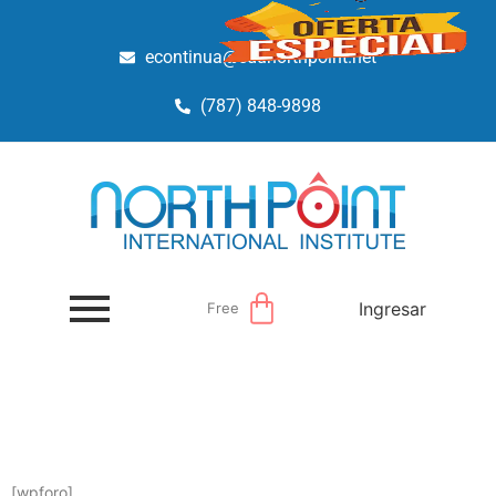
econtinua@edunorthpoint.net
(787) 848-9898
Ingresar
Free
[wpforo]