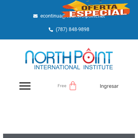
econtinua@edunorthpoint.net
(787) 848-9898
Ingresar
Free