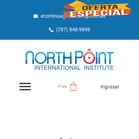
econtinua@edunorthpoint.net
(787) 848-9898
Ingresar
Free