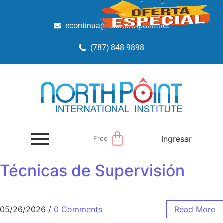
econtinua@edunorthpoint.net
(787) 848-9898
Ingresar
Free
Técnicas de Supervisión
05/26/2026
/
0 Comments
Read More