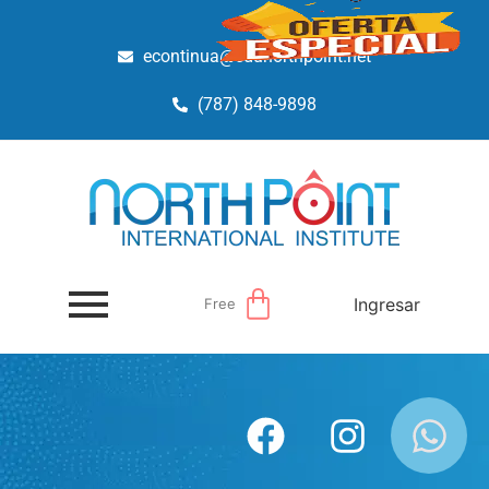
econtinua@edunorthpoint.net
(787) 848-9898
Ingresar
Free