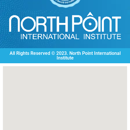
All Rights Reserved © 2023. North Point International
Institute