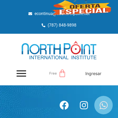
econtinua@edunorthpoint.net
(787) 848-9898
Ingresar
Free