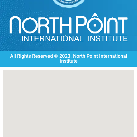
All Rights Reserved © 2023. North Point International
Institute