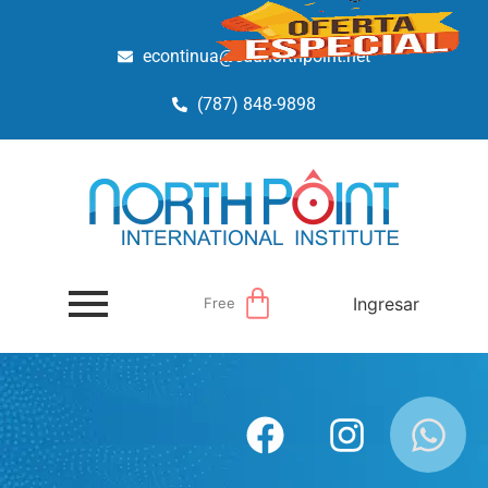
econtinua@edunorthpoint.net
(787) 848-9898
Ingresar
Free