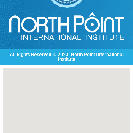
All Rights Reserved © 2023. North Point International
Institute