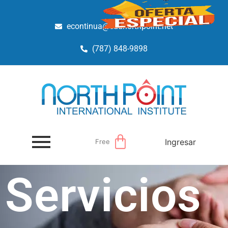
econtinua@edunorthpoint.net
(787) 848-9898
Ingresar
Free
Servicios