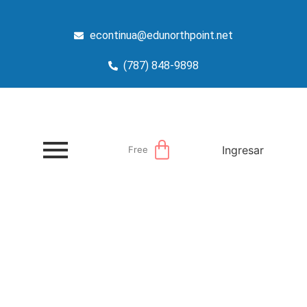
econtinua@edunorthpoint.net
(787) 848-9898
Ingresar
Free
Servicios