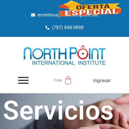
econtinua@edunorthpoint.net
(787) 848-9898
Ingresar
Free
Servicios