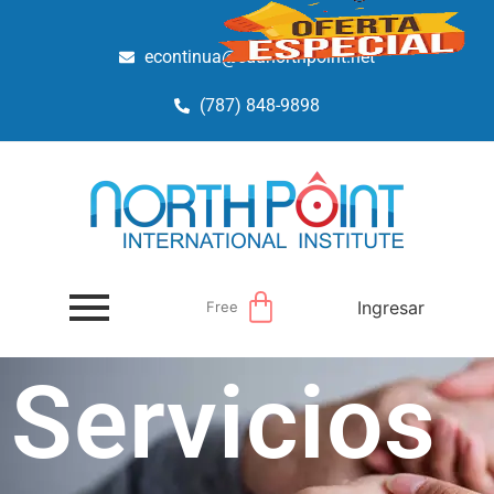
econtinua@edunorthpoint.net
(787) 848-9898
Ingresar
Free
Servicios