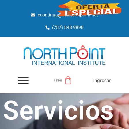
econtinua@edunorthpoint.net
(787) 848-9898
Ingresar
Free
Servicios