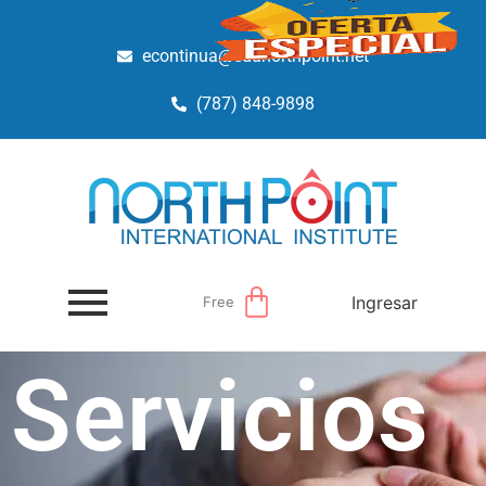
econtinua@edunorthpoint.net
(787) 848-9898
Ingresar
Free
Servicios