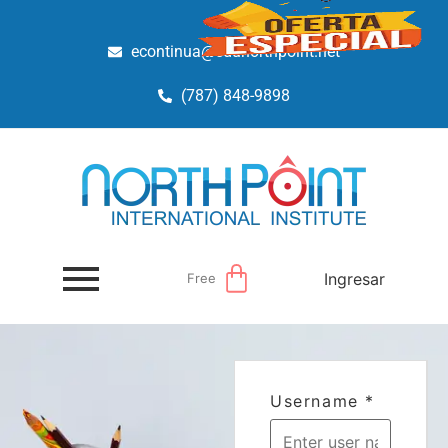
econtinua@edunorthpoint.net
(787) 848-9898
Ingresar
Free
Username
*