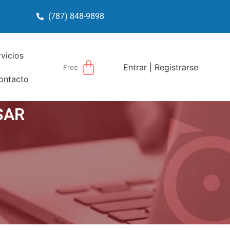
(787) 848-9898
rvicios
Entrar | Registrarse
Free
ontacto
SAR