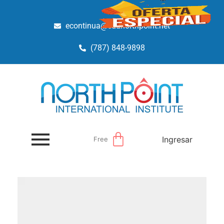
econtinua@edunorthpoint.net
(787) 848-9898
Ingresar
Free