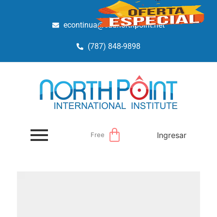
econtinua@edunorthpoint.net
(787) 848-9898
Ingresar
Free