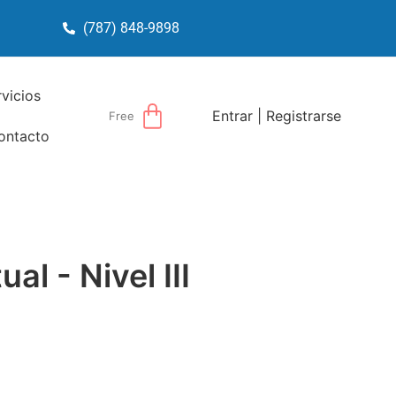
(787) 848-9898
rvicios
Entrar | Registrarse
Free
ontacto
l - Nivel III