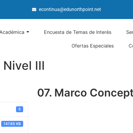
econtinua@edunorthpoint.net
 Académica
Encuesta de Temas de Interés
Se
Ofertas Especiales
C
Nivel III
07. Marco Conceptua
5
147.65 KB