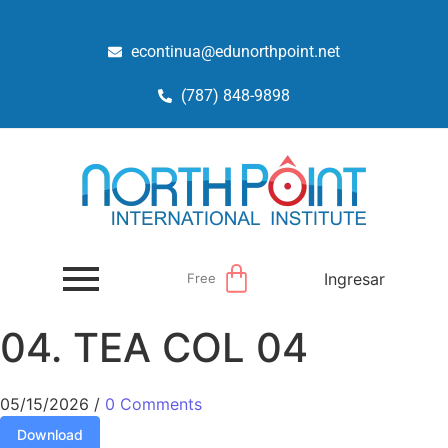
econtinua@edunorthpoint.net
(787) 848-9898
Ingresar
Free
04. TEA COL 04
05/15/2026
/
0 Comments
Download