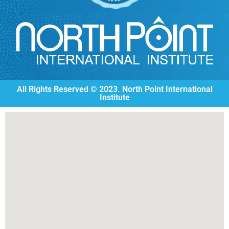
All Rights Reserved © 2023. North Point International
Institute