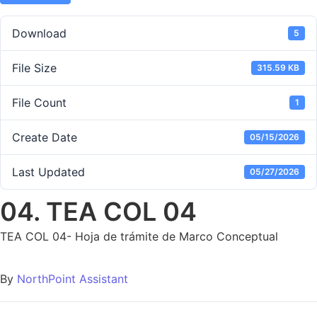
Download
5
File Size
315.59 KB
File Count
1
Create Date
05/15/2026
Last Updated
05/27/2026
04. TEA COL 04
TEA COL 04- Hoja de trámite de Marco Conceptual
By
NorthPoint Assistant