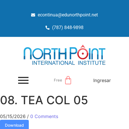
econtinua@edunorthpoint.net
(787) 848-9898
Ingresar
Free
08. TEA COL 05
05/15/2026
/
0 Comments
Download