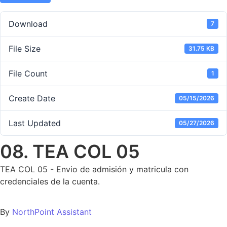
Download
7
File Size
31.75 KB
File Count
1
Create Date
05/15/2026
Last Updated
05/27/2026
08. TEA COL 05
TEA COL 05 - Envio de admisión y matricula con
credenciales de la cuenta.
By
NorthPoint Assistant